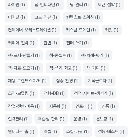
파이썬
(
1
)
팀-안티패턴
(
1
)
팀-관리
(
1
)
토큰-절약
(
1
)
터미널
(
1
)
코드-리뷰
(
1
)
컨텍스트-스위칭
(
1
)
컨테이너-오케스트레이션
(
1
)
커스텀-도메인
(
1
)
커밋
(
1
)
커리어-전략
(
1
)
칸반
(
1
)
챕터-쓰기
(
1
)
책-표지-만들기
(
1
)
책-콘셉트
(
1
)
책-차례-짜기
(
1
)
책-자료-모으기
(
1
)
책-쓰기-회고
(
1
)
책-기획
(
1
)
채용-트렌드-2026
(
1
)
집중-환경
(
1
)
지식근로자
(
1
)
조직-모델링
(
1
)
정형-DB
(
1
)
정적-사이트-생성기
(
1
)
작업-전환-비용
(
1
)
자동화
(
1
)
인프라
(
1
)
인증
(
1
)
인력관리
(
1
)
의존성-관리
(
1
)
운영
(
1
)
온보딩
(
1
)
엔티티-추출
(
1
)
엑셀
(
1
)
스킬-매핑
(
1
)
성능-테스트
(
1
)