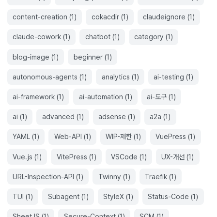
content-creation
(
1
)
cokacdir
(
1
)
claudeignore
(
1
)
claude-cowork
(
1
)
chatbot
(
1
)
category
(
1
)
blog-image
(
1
)
beginner
(
1
)
autonomous-agents
(
1
)
analytics
(
1
)
ai-testing
(
1
)
ai-framework
(
1
)
ai-automation
(
1
)
ai-도구
(
1
)
ai
(
1
)
advanced
(
1
)
adsense
(
1
)
a2a
(
1
)
YAML
(
1
)
Web-API
(
1
)
WIP-제한
(
1
)
VuePress
(
1
)
Vue.js
(
1
)
VitePress
(
1
)
VSCode
(
1
)
UX-개선
(
1
)
URL-Inspection-API
(
1
)
Twinny
(
1
)
Traefik
(
1
)
TUI
(
1
)
Subagent
(
1
)
StyleX
(
1
)
Status-Code
(
1
)
SheetJS
(
1
)
Secure-Context
(
1
)
SCM
(
1
)