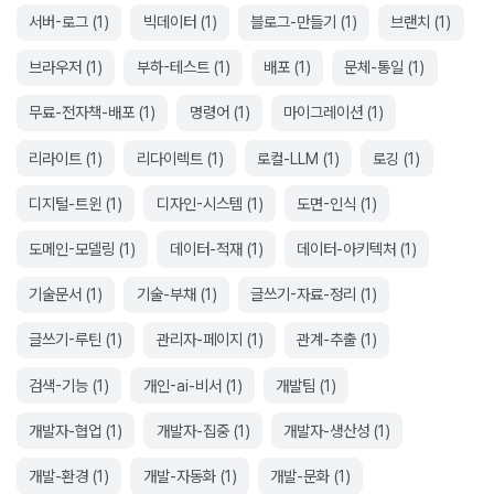
서버-로그
(
1
)
빅데이터
(
1
)
블로그-만들기
(
1
)
브랜치
(
1
)
브라우저
(
1
)
부하-테스트
(
1
)
배포
(
1
)
문체-통일
(
1
)
무료-전자책-배포
(
1
)
명령어
(
1
)
마이그레이션
(
1
)
리라이트
(
1
)
리다이렉트
(
1
)
로컬-LLM
(
1
)
로깅
(
1
)
디지털-트윈
(
1
)
디자인-시스템
(
1
)
도면-인식
(
1
)
도메인-모델링
(
1
)
데이터-적재
(
1
)
데이터-아키텍처
(
1
)
기술문서
(
1
)
기술-부채
(
1
)
글쓰기-자료-정리
(
1
)
글쓰기-루틴
(
1
)
관리자-페이지
(
1
)
관계-추출
(
1
)
검색-기능
(
1
)
개인-ai-비서
(
1
)
개발팀
(
1
)
개발자-협업
(
1
)
개발자-집중
(
1
)
개발자-생산성
(
1
)
개발-환경
(
1
)
개발-자동화
(
1
)
개발-문화
(
1
)