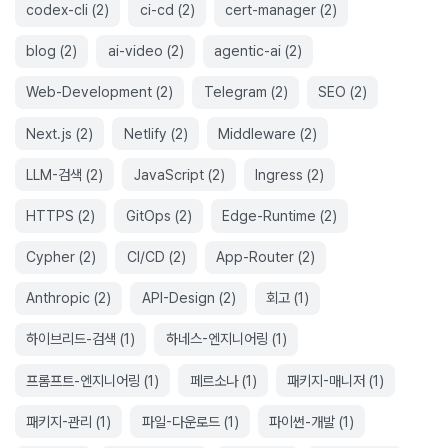
codex-cli
(
2
)
ci-cd
(
2
)
cert-manager
(
2
)
blog
(
2
)
ai-video
(
2
)
agentic-ai
(
2
)
Web-Development
(
2
)
Telegram
(
2
)
SEO
(
2
)
Next.js
(
2
)
Netlify
(
2
)
Middleware
(
2
)
LLM-검색
(
2
)
JavaScript
(
2
)
Ingress
(
2
)
HTTPS
(
2
)
GitOps
(
2
)
Edge-Runtime
(
2
)
Cypher
(
2
)
CI/CD
(
2
)
App-Router
(
2
)
Anthropic
(
2
)
API-Design
(
2
)
회고
(
1
)
하이브리드-검색
(
1
)
하네스-엔지니어링
(
1
)
프롬프트-엔지니어링
(
1
)
페르소나
(
1
)
패키지-매니저
(
1
)
패키지-관리
(
1
)
파일-다운로드
(
1
)
파이썬-개발
(
1
)