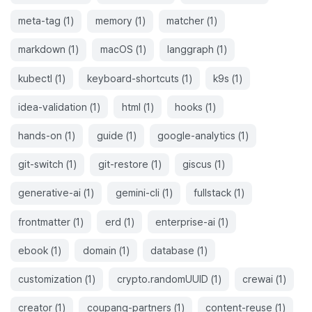
meta-tag
(
1
)
memory
(
1
)
matcher
(
1
)
markdown
(
1
)
macOS
(
1
)
langgraph
(
1
)
kubectl
(
1
)
keyboard-shortcuts
(
1
)
k9s
(
1
)
idea-validation
(
1
)
html
(
1
)
hooks
(
1
)
hands-on
(
1
)
guide
(
1
)
google-analytics
(
1
)
git-switch
(
1
)
git-restore
(
1
)
giscus
(
1
)
generative-ai
(
1
)
gemini-cli
(
1
)
fullstack
(
1
)
frontmatter
(
1
)
erd
(
1
)
enterprise-ai
(
1
)
ebook
(
1
)
domain
(
1
)
database
(
1
)
customization
(
1
)
crypto.randomUUID
(
1
)
crewai
(
1
)
creator
(
1
)
coupang-partners
(
1
)
content-reuse
(
1
)