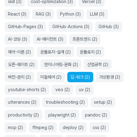
skill
(
3
)
cost-optimization
(
3
)
Vercel
(
3
)
React
(
3
)
RAG
(
3
)
Python
(
3
)
LLM
(
3
)
GitHub-Pages
(
3
)
GitHub-Actions
(
3
)
GitHub
(
3
)
AI-코딩
(
3
)
AI-에이전트
(
3
)
프론트엔드
(
2
)
제약-이론
(
2
)
온톨로지-설계
(
2
)
온톨로지
(
2
)
오픈-웨이트
(
2
)
엔지니어링-문화
(
2
)
산업공학
(
2
)
버전-관리
(
2
)
미들웨어
(
2
)
딥-워크
(
2
)
가상환경
(
2
)
youtube-shorts
(
2
)
veo
(
2
)
uv
(
2
)
utterances
(
2
)
troubleshooting
(
2
)
setup
(
2
)
productivity
(
2
)
playwright
(
2
)
pandoc
(
2
)
mcp
(
2
)
ffmpeg
(
2
)
deploy
(
2
)
css
(
2
)