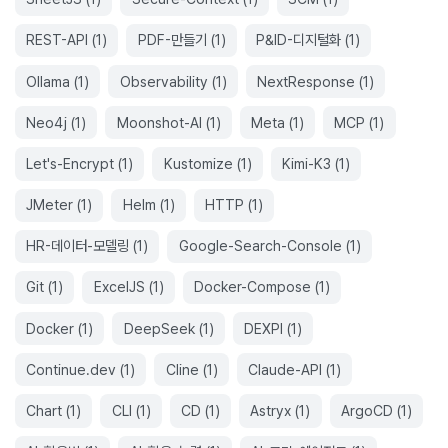
REST-API
(
1
)
PDF-만들기
(
1
)
P&ID-디지털화
(
1
)
Ollama
(
1
)
Observability
(
1
)
NextResponse
(
1
)
Neo4j
(
1
)
Moonshot-AI
(
1
)
Meta
(
1
)
MCP
(
1
)
Let's-Encrypt
(
1
)
Kustomize
(
1
)
Kimi-K3
(
1
)
JMeter
(
1
)
Helm
(
1
)
HTTP
(
1
)
HR-데이터-모델링
(
1
)
Google-Search-Console
(
1
)
Git
(
1
)
ExcelJS
(
1
)
Docker-Compose
(
1
)
Docker
(
1
)
DeepSeek
(
1
)
DEXPI
(
1
)
Continue.dev
(
1
)
Cline
(
1
)
Claude-API
(
1
)
Chart
(
1
)
CLI
(
1
)
CD
(
1
)
Astryx
(
1
)
ArgoCD
(
1
)