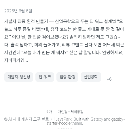
2026년 6월 6일
개발자 집중 환경 만들기 — 산업공학으로 푸는 딥 워크 설계법 "오
늘도 하루 종일 바빴는데, 정작 코드는 한 줄도 제대로 못 짠 것 같아
요." 이런 날, 한 번쯤 겪어보셨나요? 솔직히 말하면 저도 그랬습니
다. 슬랙 답하고, 회의 들어가고, 리뷰 코멘트 달다 보면 어느새 퇴근
시간인데 "오늘 내가 만든 게 뭐지?" 싶은 날 말입니다. 안녕하세요,
자바파커입…
개발자-생산성
딥-워크
집중-환경
산업공학
+
6
소개
개인정보처리방침
©
AI 시대 개발자 도구 블로그 | JavaPark
, Built with Gatsby and
gatsby-
starter-hoodie
theme.