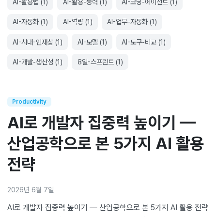
AI-활용법
(
1
)
AI-활용-능력
(
1
)
AI-코딩-에이전트
(
1
)
AI-자동화
(
1
)
AI-역량
(
1
)
AI-업무-자동화
(
1
)
AI-시대-인재상
(
1
)
AI-모델
(
1
)
AI-도구-비교
(
1
)
AI-개발-생산성
(
1
)
8일-스프린트
(
1
)
Productivity
AI로 개발자 집중력 높이기 —
산업공학으로 본 5가지 AI 활용
전략
2026년 6월 7일
AI로 개발자 집중력 높이기 — 산업공학으로 본 5가지 AI 활용 전략