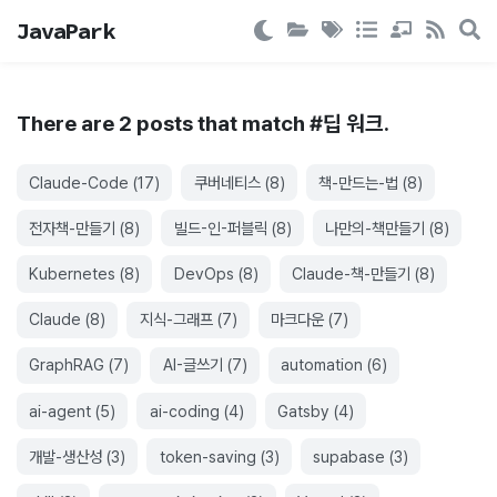
JavaPark
There are
2
post
s
that match #
딥 워크
.
Claude-Code
(
17
)
쿠버네티스
(
8
)
책-만드는-법
(
8
)
전자책-만들기
(
8
)
빌드-인-퍼블릭
(
8
)
나만의-책만들기
(
8
)
Kubernetes
(
8
)
DevOps
(
8
)
Claude-책-만들기
(
8
)
Claude
(
8
)
지식-그래프
(
7
)
마크다운
(
7
)
GraphRAG
(
7
)
AI-글쓰기
(
7
)
automation
(
6
)
ai-agent
(
5
)
ai-coding
(
4
)
Gatsby
(
4
)
개발-생산성
(
3
)
token-saving
(
3
)
supabase
(
3
)