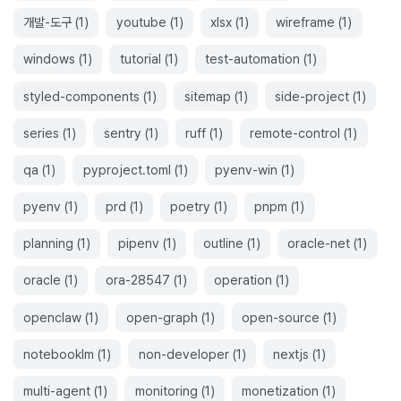
개발-도구
(
1
)
youtube
(
1
)
xlsx
(
1
)
wireframe
(
1
)
windows
(
1
)
tutorial
(
1
)
test-automation
(
1
)
styled-components
(
1
)
sitemap
(
1
)
side-project
(
1
)
series
(
1
)
sentry
(
1
)
ruff
(
1
)
remote-control
(
1
)
qa
(
1
)
pyproject.toml
(
1
)
pyenv-win
(
1
)
pyenv
(
1
)
prd
(
1
)
poetry
(
1
)
pnpm
(
1
)
planning
(
1
)
pipenv
(
1
)
outline
(
1
)
oracle-net
(
1
)
oracle
(
1
)
ora-28547
(
1
)
operation
(
1
)
openclaw
(
1
)
open-graph
(
1
)
open-source
(
1
)
notebooklm
(
1
)
non-developer
(
1
)
nextjs
(
1
)
multi-agent
(
1
)
monitoring
(
1
)
monetization
(
1
)