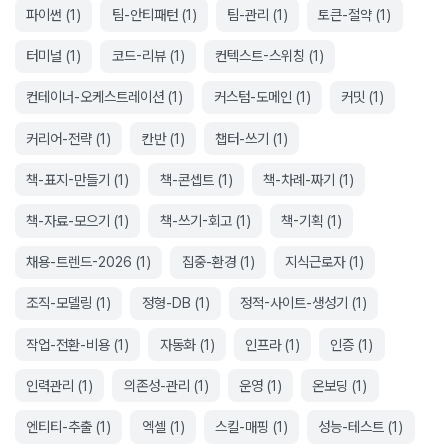
파이썬
(
1
)
팀-안티패턴
(
1
)
팀-관리
(
1
)
토큰-절약
(
1
)
터미널
(
1
)
코드-리뷰
(
1
)
컨텍스트-스위칭
(
1
)
컨테이너-오케스트레이션
(
1
)
커스텀-도메인
(
1
)
커밋
(
1
)
커리어-전략
(
1
)
칸반
(
1
)
챕터-쓰기
(
1
)
책-표지-만들기
(
1
)
책-콘셉트
(
1
)
책-차례-짜기
(
1
)
책-자료-모으기
(
1
)
책-쓰기-회고
(
1
)
책-기획
(
1
)
채용-트렌드-2026
(
1
)
집중-환경
(
1
)
지식근로자
(
1
)
조직-모델링
(
1
)
정형-DB
(
1
)
정적-사이트-생성기
(
1
)
작업-전환-비용
(
1
)
자동화
(
1
)
인프라
(
1
)
인증
(
1
)
인력관리
(
1
)
의존성-관리
(
1
)
운영
(
1
)
온보딩
(
1
)
엔티티-추출
(
1
)
엑셀
(
1
)
스킬-매핑
(
1
)
성능-테스트
(
1
)