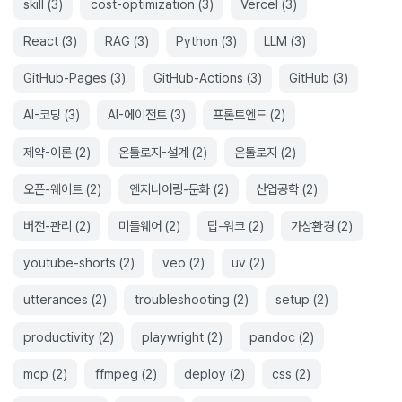
skill
(
3
)
cost-optimization
(
3
)
Vercel
(
3
)
React
(
3
)
RAG
(
3
)
Python
(
3
)
LLM
(
3
)
GitHub-Pages
(
3
)
GitHub-Actions
(
3
)
GitHub
(
3
)
AI-코딩
(
3
)
AI-에이전트
(
3
)
프론트엔드
(
2
)
제약-이론
(
2
)
온톨로지-설계
(
2
)
온톨로지
(
2
)
오픈-웨이트
(
2
)
엔지니어링-문화
(
2
)
산업공학
(
2
)
버전-관리
(
2
)
미들웨어
(
2
)
딥-워크
(
2
)
가상환경
(
2
)
youtube-shorts
(
2
)
veo
(
2
)
uv
(
2
)
utterances
(
2
)
troubleshooting
(
2
)
setup
(
2
)
productivity
(
2
)
playwright
(
2
)
pandoc
(
2
)
mcp
(
2
)
ffmpeg
(
2
)
deploy
(
2
)
css
(
2
)