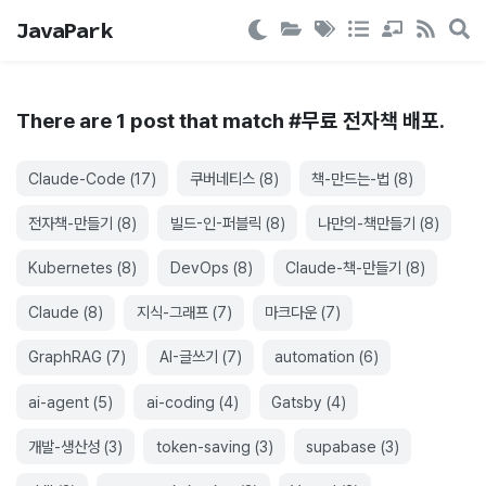
JavaPark
There are
1
post
that match #
무료 전자책 배포
.
Claude-Code
(
17
)
쿠버네티스
(
8
)
책-만드는-법
(
8
)
전자책-만들기
(
8
)
빌드-인-퍼블릭
(
8
)
나만의-책만들기
(
8
)
Kubernetes
(
8
)
DevOps
(
8
)
Claude-책-만들기
(
8
)
Claude
(
8
)
지식-그래프
(
7
)
마크다운
(
7
)
GraphRAG
(
7
)
AI-글쓰기
(
7
)
automation
(
6
)
ai-agent
(
5
)
ai-coding
(
4
)
Gatsby
(
4
)
개발-생산성
(
3
)
token-saving
(
3
)
supabase
(
3
)