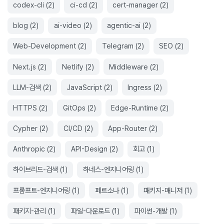
codex-cli
(
2
)
ci-cd
(
2
)
cert-manager
(
2
)
blog
(
2
)
ai-video
(
2
)
agentic-ai
(
2
)
Web-Development
(
2
)
Telegram
(
2
)
SEO
(
2
)
Next.js
(
2
)
Netlify
(
2
)
Middleware
(
2
)
LLM-검색
(
2
)
JavaScript
(
2
)
Ingress
(
2
)
HTTPS
(
2
)
GitOps
(
2
)
Edge-Runtime
(
2
)
Cypher
(
2
)
CI/CD
(
2
)
App-Router
(
2
)
Anthropic
(
2
)
API-Design
(
2
)
회고
(
1
)
하이브리드-검색
(
1
)
하네스-엔지니어링
(
1
)
프롬프트-엔지니어링
(
1
)
페르소나
(
1
)
패키지-매니저
(
1
)
패키지-관리
(
1
)
파일-다운로드
(
1
)
파이썬-개발
(
1
)