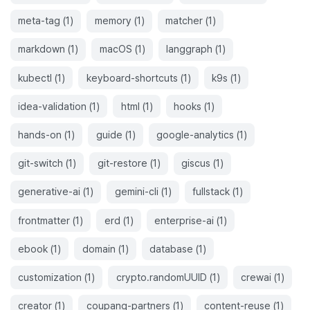
meta-tag
(
1
)
memory
(
1
)
matcher
(
1
)
markdown
(
1
)
macOS
(
1
)
langgraph
(
1
)
kubectl
(
1
)
keyboard-shortcuts
(
1
)
k9s
(
1
)
idea-validation
(
1
)
html
(
1
)
hooks
(
1
)
hands-on
(
1
)
guide
(
1
)
google-analytics
(
1
)
git-switch
(
1
)
git-restore
(
1
)
giscus
(
1
)
generative-ai
(
1
)
gemini-cli
(
1
)
fullstack
(
1
)
frontmatter
(
1
)
erd
(
1
)
enterprise-ai
(
1
)
ebook
(
1
)
domain
(
1
)
database
(
1
)
customization
(
1
)
crypto.randomUUID
(
1
)
crewai
(
1
)
creator
(
1
)
coupang-partners
(
1
)
content-reuse
(
1
)