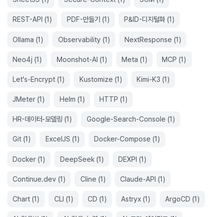
REST-API
(
1
)
PDF-만들기
(
1
)
P&ID-디지털화
(
1
)
Ollama
(
1
)
Observability
(
1
)
NextResponse
(
1
)
Neo4j
(
1
)
Moonshot-AI
(
1
)
Meta
(
1
)
MCP
(
1
)
Let's-Encrypt
(
1
)
Kustomize
(
1
)
Kimi-K3
(
1
)
JMeter
(
1
)
Helm
(
1
)
HTTP
(
1
)
HR-데이터-모델링
(
1
)
Google-Search-Console
(
1
)
Git
(
1
)
ExcelJS
(
1
)
Docker-Compose
(
1
)
Docker
(
1
)
DeepSeek
(
1
)
DEXPI
(
1
)
Continue.dev
(
1
)
Cline
(
1
)
Claude-API
(
1
)
Chart
(
1
)
CLI
(
1
)
CD
(
1
)
Astryx
(
1
)
ArgoCD
(
1
)