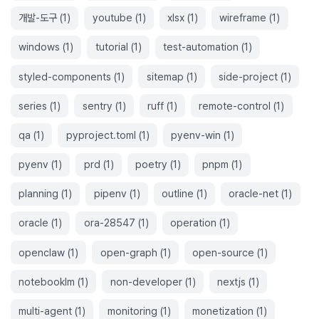
개발-도구
(
1
)
youtube
(
1
)
xlsx
(
1
)
wireframe
(
1
)
windows
(
1
)
tutorial
(
1
)
test-automation
(
1
)
styled-components
(
1
)
sitemap
(
1
)
side-project
(
1
)
series
(
1
)
sentry
(
1
)
ruff
(
1
)
remote-control
(
1
)
qa
(
1
)
pyproject.toml
(
1
)
pyenv-win
(
1
)
pyenv
(
1
)
prd
(
1
)
poetry
(
1
)
pnpm
(
1
)
planning
(
1
)
pipenv
(
1
)
outline
(
1
)
oracle-net
(
1
)
oracle
(
1
)
ora-28547
(
1
)
operation
(
1
)
openclaw
(
1
)
open-graph
(
1
)
open-source
(
1
)
notebooklm
(
1
)
non-developer
(
1
)
nextjs
(
1
)
multi-agent
(
1
)
monitoring
(
1
)
monetization
(
1
)