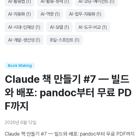
AI-활용법
(
1
)
AI-활용-능력
(
1
)
AI-코딩-에이전트
(
1
)
AI-자동화
(
1
)
AI-역량
(
1
)
AI-업무-자동화
(
1
)
AI-시대-인재상
(
1
)
AI-모델
(
1
)
AI-도구-비교
(
1
)
AI-개발-생산성
(
1
)
8일-스프린트
(
1
)
Book Making
Claude 책 만들기 #7 — 빌드
와 배포: pandoc부터 무료 PD
F까지
2026년 6월 12일
Claude 책 만들기 #7 — 빌드와 배포: pandoc부터 무료 PDF까지