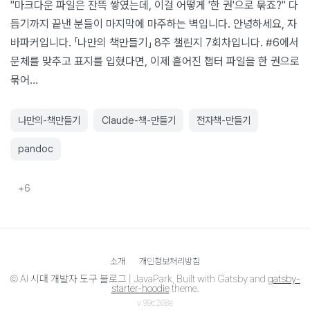
"마크다운 파일은 잔뜩 쌓였는데, 이걸 어떻게 '한 권'으로 묶죠?" 다
듬기까지 끝낸 분들이 마지막에 마주하는 벽입니다. 안녕하세요, 자
바파커입니다. 「나만의 책만들기」 8주 챌린지 7회차입니다. #6에서
문체를 맞추고 표지를 입혔다면, 이제 흩어진 챕터 파일을 한 권으로
묶어…
나만의-책만들기
Claude-책-만들기
전자책-만들기
pandoc
+
6
소개
개인정보처리방침
©
AI 시대 개발자 도구 블로그 | JavaPark
, Built with Gatsby and
gatsby-
starter-hoodie
theme.
v.
99c268e