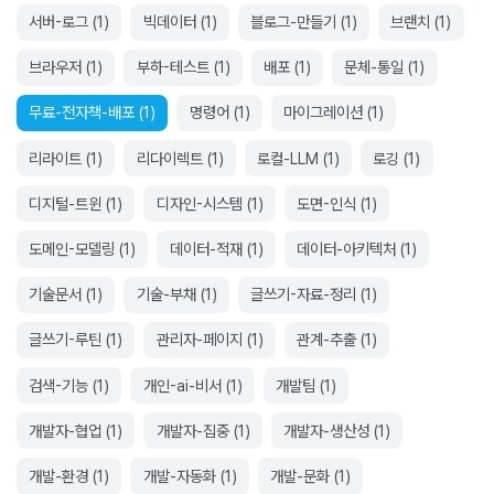
서버-로그
(
1
)
빅데이터
(
1
)
블로그-만들기
(
1
)
브랜치
(
1
)
브라우저
(
1
)
부하-테스트
(
1
)
배포
(
1
)
문체-통일
(
1
)
무료-전자책-배포
(
1
)
명령어
(
1
)
마이그레이션
(
1
)
리라이트
(
1
)
리다이렉트
(
1
)
로컬-LLM
(
1
)
로깅
(
1
)
디지털-트윈
(
1
)
디자인-시스템
(
1
)
도면-인식
(
1
)
도메인-모델링
(
1
)
데이터-적재
(
1
)
데이터-아키텍처
(
1
)
기술문서
(
1
)
기술-부채
(
1
)
글쓰기-자료-정리
(
1
)
글쓰기-루틴
(
1
)
관리자-페이지
(
1
)
관계-추출
(
1
)
검색-기능
(
1
)
개인-ai-비서
(
1
)
개발팀
(
1
)
개발자-협업
(
1
)
개발자-집중
(
1
)
개발자-생산성
(
1
)
개발-환경
(
1
)
개발-자동화
(
1
)
개발-문화
(
1
)