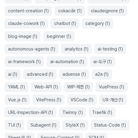
content-creation
(
1
)
cokacdir
(
1
)
claudeignore
(
1
)
claude-cowork
(
1
)
chatbot
(
1
)
category
(
1
)
blog-image
(
1
)
beginner
(
1
)
autonomous-agents
(
1
)
analytics
(
1
)
ai-testing
(
1
)
ai-framework
(
1
)
ai-automation
(
1
)
ai-도구
(
1
)
ai
(
1
)
advanced
(
1
)
adsense
(
1
)
a2a
(
1
)
YAML
(
1
)
Web-API
(
1
)
WIP-제한
(
1
)
VuePress
(
1
)
Vue.js
(
1
)
VitePress
(
1
)
VSCode
(
1
)
UX-개선
(
1
)
URL-Inspection-API
(
1
)
Twinny
(
1
)
Traefik
(
1
)
TUI
(
1
)
Subagent
(
1
)
StyleX
(
1
)
Status-Code
(
1
)
SheetJS
(
1
)
Secure-Context
(
1
)
SCM
(
1
)