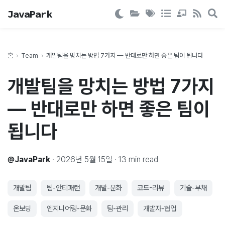
JavaPark
홈
›
Team
›
개발팀을 망치는 방법 7가지 — 반대로만 하면 좋은 팀이 됩니다
개발팀을 망치는 방법 7가지
— 반대로만 하면 좋은 팀이
됩니다
@
JavaPark
·
2026년 5월 15일
·
13
min read
개발팀
팀-안티패턴
개발-문화
코드-리뷰
기술-부채
온보딩
엔지니어링-문화
팀-관리
개발자-협업