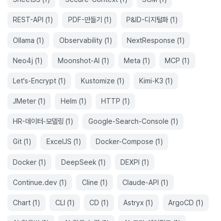
REST-API
(
1
)
PDF-만들기
(
1
)
P&ID-디지털화
(
1
)
Ollama
(
1
)
Observability
(
1
)
NextResponse
(
1
)
Neo4j
(
1
)
Moonshot-AI
(
1
)
Meta
(
1
)
MCP
(
1
)
Let's-Encrypt
(
1
)
Kustomize
(
1
)
Kimi-K3
(
1
)
JMeter
(
1
)
Helm
(
1
)
HTTP
(
1
)
HR-데이터-모델링
(
1
)
Google-Search-Console
(
1
)
Git
(
1
)
ExcelJS
(
1
)
Docker-Compose
(
1
)
Docker
(
1
)
DeepSeek
(
1
)
DEXPI
(
1
)
Continue.dev
(
1
)
Cline
(
1
)
Claude-API
(
1
)
Chart
(
1
)
CLI
(
1
)
CD
(
1
)
Astryx
(
1
)
ArgoCD
(
1
)