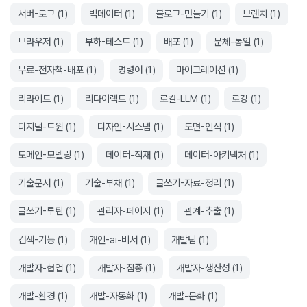
서버-로그
(
1
)
빅데이터
(
1
)
블로그-만들기
(
1
)
브랜치
(
1
)
브라우저
(
1
)
부하-테스트
(
1
)
배포
(
1
)
문체-통일
(
1
)
무료-전자책-배포
(
1
)
명령어
(
1
)
마이그레이션
(
1
)
리라이트
(
1
)
리다이렉트
(
1
)
로컬-LLM
(
1
)
로깅
(
1
)
디지털-트윈
(
1
)
디자인-시스템
(
1
)
도면-인식
(
1
)
도메인-모델링
(
1
)
데이터-적재
(
1
)
데이터-아키텍처
(
1
)
기술문서
(
1
)
기술-부채
(
1
)
글쓰기-자료-정리
(
1
)
글쓰기-루틴
(
1
)
관리자-페이지
(
1
)
관계-추출
(
1
)
검색-기능
(
1
)
개인-ai-비서
(
1
)
개발팀
(
1
)
개발자-협업
(
1
)
개발자-집중
(
1
)
개발자-생산성
(
1
)
개발-환경
(
1
)
개발-자동화
(
1
)
개발-문화
(
1
)