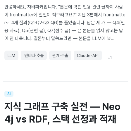
안녕하세요, 자바파커입니다. "본문에 박힌 인용·관련 글까지 사람
이 frontmatter에 일일이 적으라고요?" 지난 3편에서 frontmatte
r로 4개 질의(Q1·Q2·Q3·Q6)를 풀었습니다. 남은 세 개 — Q4(인
용 자료), Q5(관련 글), Q7(선수 글) — 은 본문을 읽지 않고는 답
이 안 나옵니다. 결론부터 말씀드리면 — 본문을 LLM에 넣…
LLM
엔티티-추출
관계-추출
Claude-API
+
1
AI
지식 그래프 구축 실전 — Neo
4j vs RDF, 스택 선정과 적재