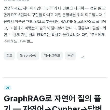
안녕하세요, 자바파커입니다. "이거 다 만들고 나니까 — 정말 쓸 만
한가요?" 5편짜리 구현을 마치고 며칠 운영해본 뒤의 회고입니다. 1
편에서 약속한 "벡터만으로 부족했던 RAG"를 GraphRAG로 풀어봤
고, 그 결과가 어땠는지 솔직히 짚어보려 합니다. 결론부터 말씀드리
면 — 관계 기반 질의 정확도는 확실히 올랐습니다. 다만 "모두에게
추천하느냐"는 별…
회고
GraphRAG
지식-그래프
운영
+
1
AI
GraphRAG로 자연어 질의 풀
기 — 자연어→Cypher→답변