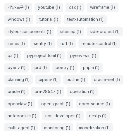
개발-도구
(
1
)
youtube
(
1
)
xlsx
(
1
)
wireframe
(
1
)
windows
(
1
)
tutorial
(
1
)
test-automation
(
1
)
styled-components
(
1
)
sitemap
(
1
)
side-project
(
1
)
series
(
1
)
sentry
(
1
)
ruff
(
1
)
remote-control
(
1
)
qa
(
1
)
pyproject.toml
(
1
)
pyenv-win
(
1
)
pyenv
(
1
)
prd
(
1
)
poetry
(
1
)
pnpm
(
1
)
planning
(
1
)
pipenv
(
1
)
outline
(
1
)
oracle-net
(
1
)
oracle
(
1
)
ora-28547
(
1
)
operation
(
1
)
openclaw
(
1
)
open-graph
(
1
)
open-source
(
1
)
notebooklm
(
1
)
non-developer
(
1
)
nextjs
(
1
)
multi-agent
(
1
)
monitoring
(
1
)
monetization
(
1
)