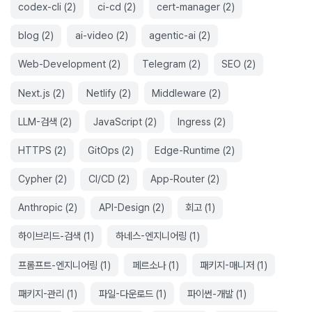
codex-cli
(
2
)
ci-cd
(
2
)
cert-manager
(
2
)
blog
(
2
)
ai-video
(
2
)
agentic-ai
(
2
)
Web-Development
(
2
)
Telegram
(
2
)
SEO
(
2
)
Next.js
(
2
)
Netlify
(
2
)
Middleware
(
2
)
LLM-검색
(
2
)
JavaScript
(
2
)
Ingress
(
2
)
HTTPS
(
2
)
GitOps
(
2
)
Edge-Runtime
(
2
)
Cypher
(
2
)
CI/CD
(
2
)
App-Router
(
2
)
Anthropic
(
2
)
API-Design
(
2
)
회고
(
1
)
하이브리드-검색
(
1
)
하네스-엔지니어링
(
1
)
프롬프트-엔지니어링
(
1
)
페르소나
(
1
)
패키지-매니저
(
1
)
패키지-관리
(
1
)
파일-다운로드
(
1
)
파이썬-개발
(
1
)