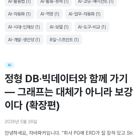
AI-활용법
(
1
)
AI-활용-능력
(
1
)
AI-코딩-에이전트
(
1
)
AI-자동화
(
1
)
AI-역량
(
1
)
AI-업무-자동화
(
1
)
AI-시대-인재상
(
1
)
AI-모델
(
1
)
AI-도구-비교
(
1
)
AI-개발-생산성
(
1
)
8일-스프린트
(
1
)
AI
정형 DB·빅데이터와 함께 가기
— 그래프는 대체가 아니라 보강
이다 (확장편)
2026년 5월 26일
안녕하세요, 자바파커입니다. "회사 PG에 ERD가 잘 잡혀 있고 Sn