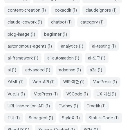
content-creation
(
1
)
cokacdir
(
1
)
claudeignore
(
1
)
claude-cowork
(
1
)
chatbot
(
1
)
category
(
1
)
blog-image
(
1
)
beginner
(
1
)
autonomous-agents
(
1
)
analytics
(
1
)
ai-testing
(
1
)
ai-framework
(
1
)
ai-automation
(
1
)
ai-도구
(
1
)
ai
(
1
)
advanced
(
1
)
adsense
(
1
)
a2a
(
1
)
YAML
(
1
)
Web-API
(
1
)
WIP-제한
(
1
)
VuePress
(
1
)
Vue.js
(
1
)
VitePress
(
1
)
VSCode
(
1
)
UX-개선
(
1
)
URL-Inspection-API
(
1
)
Twinny
(
1
)
Traefik
(
1
)
TUI
(
1
)
Subagent
(
1
)
StyleX
(
1
)
Status-Code
(
1
)
SheetJS
(
1
)
Secure-Context
(
1
)
SCM
(
1
)