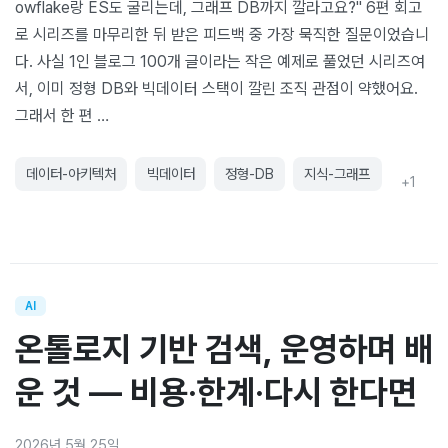
owflake랑 ES도 굴리는데, 그래프 DB까지 깔라고요?" 6편 회고
로 시리즈를 마무리한 뒤 받은 피드백 중 가장 묵직한 질문이었습니
다. 사실 1인 블로그 100개 글이라는 작은 예제로 풀었던 시리즈여
서, 이미 정형 DB와 빅데이터 스택이 깔린 조직 관점이 약했어요.
그래서 한 편 …
데이터-아키텍처
빅데이터
정형-DB
지식-그래프
+
1
AI
온톨로지 기반 검색, 운영하며 배
운 것 — 비용·한계·다시 한다면
2026년 5월 25일