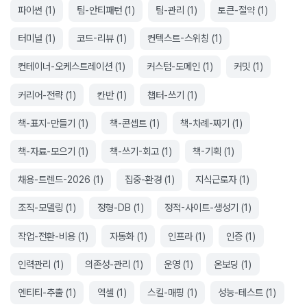
파이썬
(
1
)
팀-안티패턴
(
1
)
팀-관리
(
1
)
토큰-절약
(
1
)
터미널
(
1
)
코드-리뷰
(
1
)
컨텍스트-스위칭
(
1
)
컨테이너-오케스트레이션
(
1
)
커스텀-도메인
(
1
)
커밋
(
1
)
커리어-전략
(
1
)
칸반
(
1
)
챕터-쓰기
(
1
)
책-표지-만들기
(
1
)
책-콘셉트
(
1
)
책-차례-짜기
(
1
)
책-자료-모으기
(
1
)
책-쓰기-회고
(
1
)
책-기획
(
1
)
채용-트렌드-2026
(
1
)
집중-환경
(
1
)
지식근로자
(
1
)
조직-모델링
(
1
)
정형-DB
(
1
)
정적-사이트-생성기
(
1
)
작업-전환-비용
(
1
)
자동화
(
1
)
인프라
(
1
)
인증
(
1
)
인력관리
(
1
)
의존성-관리
(
1
)
운영
(
1
)
온보딩
(
1
)
엔티티-추출
(
1
)
엑셀
(
1
)
스킬-매핑
(
1
)
성능-테스트
(
1
)