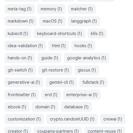
meta-tag
(
1
)
memory
(
1
)
matcher
(
1
)
markdown
(
1
)
macOS
(
1
)
langgraph
(
1
)
kubectl
(
1
)
keyboard-shortcuts
(
1
)
k9s
(
1
)
idea-validation
(
1
)
html
(
1
)
hooks
(
1
)
hands-on
(
1
)
guide
(
1
)
google-analytics
(
1
)
git-switch
(
1
)
git-restore
(
1
)
giscus
(
1
)
generative-ai
(
1
)
gemini-cli
(
1
)
fullstack
(
1
)
frontmatter
(
1
)
erd
(
1
)
enterprise-ai
(
1
)
ebook
(
1
)
domain
(
1
)
database
(
1
)
customization
(
1
)
crypto.randomUUID
(
1
)
crewai
(
1
)
creator
(
1
)
coupang-partners
(
1
)
content-reuse
(
1
)