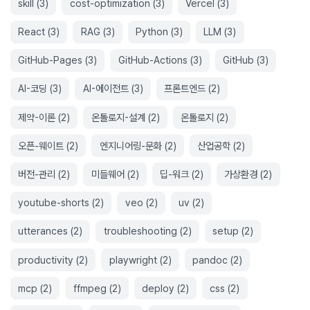
skill
(
3
)
cost-optimization
(
3
)
Vercel
(
3
)
React
(
3
)
RAG
(
3
)
Python
(
3
)
LLM
(
3
)
GitHub-Pages
(
3
)
GitHub-Actions
(
3
)
GitHub
(
3
)
AI-코딩
(
3
)
AI-에이전트
(
3
)
프론트엔드
(
2
)
제약-이론
(
2
)
온톨로지-설계
(
2
)
온톨로지
(
2
)
오픈-웨이트
(
2
)
엔지니어링-문화
(
2
)
산업공학
(
2
)
버전-관리
(
2
)
미들웨어
(
2
)
딥-워크
(
2
)
가상환경
(
2
)
youtube-shorts
(
2
)
veo
(
2
)
uv
(
2
)
utterances
(
2
)
troubleshooting
(
2
)
setup
(
2
)
productivity
(
2
)
playwright
(
2
)
pandoc
(
2
)
mcp
(
2
)
ffmpeg
(
2
)
deploy
(
2
)
css
(
2
)