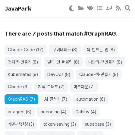
JavaPark
There are
7
post
s
that match #
GraphRAG
.
Claude-Code
(
17
)
쿠버네티스
(
8
)
책-만드는-법
(
8
)
전자책-만들기
(
8
)
빌드-인-퍼블릭
(
8
)
나만의-책만들기
(
8
)
Kubernetes
(
8
)
DevOps
(
8
)
Claude-책-만들기
(
8
)
Claude
(
8
)
지식-그래프
(
7
)
마크다운
(
7
)
GraphRAG
(
7
)
AI-글쓰기
(
7
)
automation
(
6
)
ai-agent
(
5
)
ai-coding
(
4
)
Gatsby
(
4
)
개발-생산성
(
3
)
token-saving
(
3
)
supabase
(
3
)